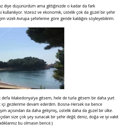
maz diye düşünürdüm ama gittiğinizde o kadar da fark
si kullanılıyor. Vizesiz ve ekonomik, üstelik çok da güzel bir şehir
m vizeli Avrupa şehirlerine göre geride kaldığını söyleyebilirim.
k defa Makedonya’ya gitsem, hele de turla gitsem bir daha yurt
t içi gezilerime devam ederdim. Bosna-Hersek ise bence
ım açısından da daha gelişmiş, üstelik daha da güzel bir ülke.
açıdan size çok şey sunacak bir şehir değil; deniz, doğa ve iyi vakit
radıklarınız bu olmasın bence:)