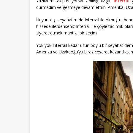
Yazılarımı takip ediyorsanız bildiğiniz gibi
Interrail
y
durmadım ve gezmeye devam ettim; Amerika, Uzak
İlk yurt dışı seyahatim de Interrail ile olmuştu, be
hissedenlerdenseniz Interrail ile şöyle tadımlık olar
ziyaret etmek mantıklı bir seçim.
Yok yok Interrail kadar uzun boylu bir seyahat deme
Amerika ve Uzakdoğu’yu biraz cesaret kazandıktan 