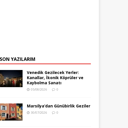
SON YAZILARIM
Venedik Gezilecek Yerler:
Kanallar, İkonik Köprüler ve
Kaybolma Sanatı
05/08/2026
0
Marsilya’dan Günübirlik Geziler
30/07/2026
0