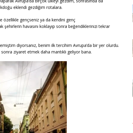
aparak Avrupa’da birçok ülkeyi gezdim, sonrasında da
doğu eklendi gezdiğim rotalara.
nce özellikle gençseniz ya da kendini genç
ak şehirlerin havasını koklayıp sonra beğendiklerinizi tekrar
miştim diyorsanız, benim ilk tercihim Avrupa’da bir yer olurdu.
sonra ziyaret etmek daha mantıklı geliyor bana.