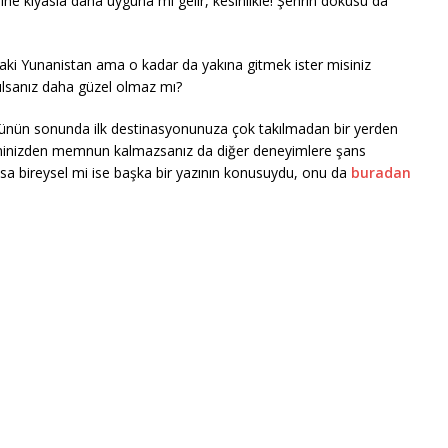
erine kıyasla daha uyguna mı gelir, kesinlikle! Şehrin dokusu da
aki Yunanistan ama o kadar da yakına gitmek ister misiniz
çılsanız daha güzel olmaz mı?
 günün sonunda ilk destinasyonunuza çok takılmadan bir yerden
iminizden memnun kalmazsanız da diğer deneyimlere şans
sa bireysel mi ise başka bir yazının konusuydu, onu da
buradan