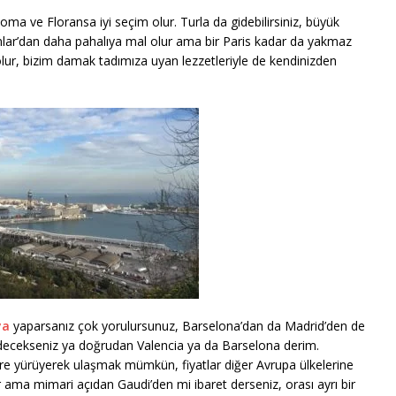
Roma ve Floransa iyi seçim olur. Turla da gidebilirsiniz, büyük
alkanlar’dan daha pahalıya mal olur ama bir Paris kadar da yakmaz
 olur, bizim damak tadımıza uyan lezzetleriyle de kendinizden
ya
yaparsanız çok yorulursunuz, Barselona’dan da Madrid’den de
gidecekseniz ya doğrudan Valencia ya da Barselona derim.
yere yürüyerek ulaşmak mümkün, fiyatlar diğer Avrupa ülkelerine
r ama mimari açıdan Gaudi’den mi ibaret derseniz, orası ayrı bir