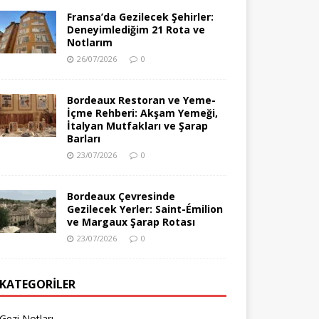
Fransa’da Gezilecek Şehirler:
Deneyimlediğim 21 Rota ve
Notlarım
26/07/2026
0
Bordeaux Restoran ve Yeme-
İçme Rehberi: Akşam Yemeği,
İtalyan Mutfakları ve Şarap
Barları
23/07/2026
0
Bordeaux Çevresinde
Gezilecek Yerler: Saint-Émilion
ve Margaux Şarap Rotası
23/07/2026
0
KATEGORILER
Gezi Notları