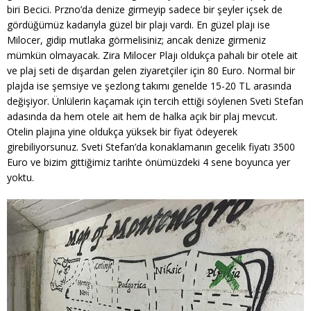
biri Becici. Przno’da denize girmeyip sadece bir şeyler içsek de
gördüğümüz kadarıyla güzel bir plajı vardı. En güzel plajı ise
Milocer, gidip mutlaka görmelisiniz; ancak denize girmeniz
mümkün olmayacak. Zira Milocer Plajı oldukça pahalı bir otele ait
ve plaj seti de dışardan gelen ziyaretçiler için 80 Euro. Normal bir
plajda ise şemsiye ve şezlong takımı genelde 15-20 TL arasında
değişiyor. Ünlülerin kaçamak için tercih ettiği söylenen Sveti Stefan
adasında da hem otele ait hem de halka açık bir plaj mevcut.
Otelin plajına yine oldukça yüksek bir fiyat ödeyerek
girebiliyorsunuz. Sveti Stefan’da konaklamanın gecelik fiyatı 3500
Euro ve bizim gittiğimiz tarihte önümüzdeki 4 sene boyunca yer
yoktu.