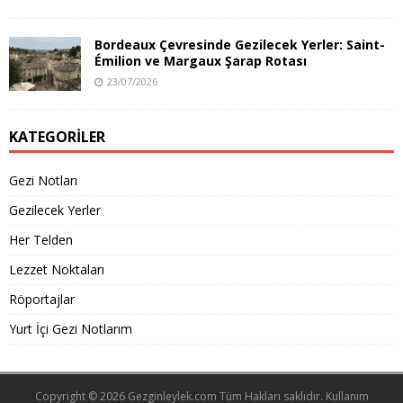
Bordeaux Çevresinde Gezilecek Yerler: Saint-
Émilion ve Margaux Şarap Rotası
23/07/2026
KATEGORILER
Gezi Notları
Gezilecek Yerler
Her Telden
Lezzet Noktaları
Röportajlar
Yurt İçi Gezi Notlarım
Copyright © 2026
Gezginleylek.com
Tüm Hakları saklıdır.
Kullanım