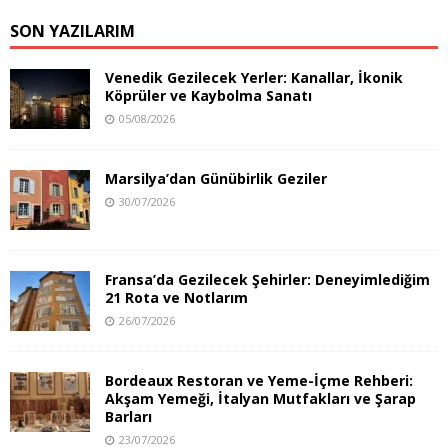
SON YAZILARIM
Venedik Gezilecek Yerler: Kanallar, İkonik
Köprüler ve Kaybolma Sanatı
05/08/2026
Marsilya’dan Günübirlik Geziler
30/07/2026
Fransa’da Gezilecek Şehirler: Deneyimlediğim
21 Rota ve Notlarım
26/07/2026
Bordeaux Restoran ve Yeme-İçme Rehberi:
Akşam Yemeği, İtalyan Mutfakları ve Şarap
Barları
23/07/2026