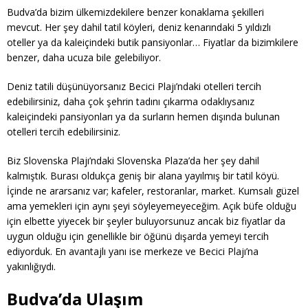
Budva’da bizim ülkemizdekilere benzer konaklama şekilleri
mevcut. Her şey dahil tatil köyleri, deniz kenarındaki 5 yıldızlı
oteller ya da kaleiçindeki butik pansiyonlar… Fiyatlar da bizimkilere
benzer, daha ucuza bile gelebiliyor.
Deniz tatili düşünüyorsanız Becici Plajı’ndaki otelleri tercih
edebilirsiniz, daha çok şehrin tadını çıkarma odaklıysanız
kaleiçindeki pansiyonları ya da surların hemen dışında bulunan
otelleri tercih edebilirsiniz.
Biz Slovenska Plajı’ndaki Slovenska Plaza’da her şey dahil
kalmıştık. Burası oldukça geniş bir alana yayılmış bir tatil köyü.
İçinde ne ararsanız var; kafeler, restoranlar, market. Kumsalı güzel
ama yemekleri için aynı şeyi söyleyemeyeceğim. Açık büfe olduğu
için elbette yiyecek bir şeyler buluyorsunuz ancak biz fiyatlar da
uygun olduğu için genellikle bir öğünü dışarda yemeyi tercih
ediyorduk. En avantajlı yanı ise merkeze ve Becici Plajı’na
yakınlığıydı.
Budva’da Ulaşım