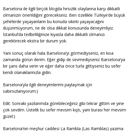
Barselona ile ilgili birçok blogda hırsızlık olaylarına karşı dikkatli
olmanızın önerildiğini göreceksiniz. Ben özellikle Türkiye’de büyük
şehirlerde yaşayanların bu konuda sıkıntı yaşayacağını
düşünmüyorum, ne de olsa dikkat konusunda deneyimliyiz.
İstanbul’da tedbirliliğinize kıyasla daha dikkatli olmanızı
gerektirecek ekstra bir durum yok.
Yani sonuç olarak hala Barselona’yı görmediyseniz, en kısa
zamanda görün derim. Eğer gidip de sevmediyseniz Barselona’ya
bir şans daha verin ve eğer daha önce turla gittiyseniz bu sefer
kendi olanaklarınızla gidin.
Barselona’yla ilgili deneyimlerimi paylaşmak için
sabırsızlanıyorum:)
Edit: Sonraki yazılarımda görebileceğiniz gibi tekrar gittim ve yine
çok sevdim. Üstelik bu sefer mevsim kıştı, yani burası her mevsim
güzel:)
Barselona’nın meşhur caddesi La Rambla (Las Ramblas) yazıma