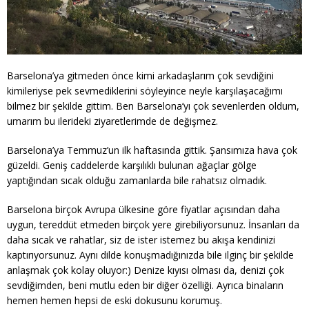
Barselona’ya gitmeden önce kimi arkadaşlarım çok sevdiğini
kimileriyse pek sevmediklerini söyleyince neyle karşılaşacağımı
bilmez bir şekilde gittim. Ben Barselona’yı çok sevenlerden oldum,
umarım bu ilerideki ziyaretlerimde de değişmez.
Barselona’ya Temmuz’un ilk haftasında gittik. Şansımıza hava çok
güzeldi. Geniş caddelerde karşılıklı bulunan ağaçlar gölge
yaptığından sıcak olduğu zamanlarda bile rahatsız olmadık.
Barselona birçok Avrupa ülkesine göre fiyatlar açısından daha
uygun, tereddüt etmeden birçok yere girebiliyorsunuz. İnsanları da
daha sıcak ve rahatlar, siz de ister istemez bu akışa kendinizi
kaptırıyorsunuz. Aynı dilde konuşmadığınızda bile ilginç bir şekilde
anlaşmak çok kolay oluyor:) Denize kıyısı olması da, denizi çok
sevdiğimden, beni mutlu eden bir diğer özelliği. Ayrıca binaların
hemen hemen hepsi de eski dokusunu korumuş.