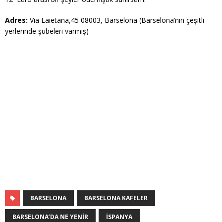
Adres:
Via Laietana,45 08003, Barselona (Barselona’nın çeşitli
yerlerinde şubeleri varmış)
BARSELONA
BARSELONA KAFELER
BARSELONA’DA NE YENIR
İSPANYA