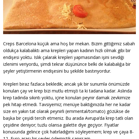
Creps Barcelona küçük ama hoş bir mekan. Bizim gittiğimiz sabah
oldukça kalabalıktı ama krepleri yapan kadının hızlı olmak gibi bir
endişesi yoktu. Islık çalarak krepleri yapmasından işini sevdiği
izlenimi veriyordu, şimdi tekrar düşününce belki de kalabalığa bir
şeyler yetiştirmenin endişesini bu şekilde bastırıyordur.
Krepleri biraz fazlaca bekledik; ancak şık bir sunumla önümüzde
konulan çay ve krep bizi mutlu etmişti ta ki tadana kadar. Aslında
krep tadında sıkıntı yoktu, içine konulan peynir damak zevkimize
pek hitap etmedi. Tavsiyemiz; menüye baktığınızda her ne kadar
size en yakın tat olarak peynirli (emmental/tomato) gözükse de
başka bir çeşidi tercih etmeniz. Bu arada Avrupa’da krep tatlı olan
çeşidine deniyor; tuzlu olansa galette diye geçiyor. Fiyatlar
konusunda gelince çok hatırladığımı söyleyemem; krep ve çaya 8-
12 Euro arası bir şeyler ödemiştik sanırsam.