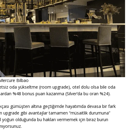
Mercure Bilbao
ücretsiz oda yükseltme (room upgrade), otel dolu olsa bile oda
amalardan %48 bonus puan kazanma (Silver’da bu oran %24).
kçası gümüşten altına geçtiğimde hayatımda devasa bir fark
m upgrade gibi avantajlar tamamen “müsaitlik durumuna”
otel yoğun olduğunda bu hakları vermemek için biraz burun
amıyorsunuz.