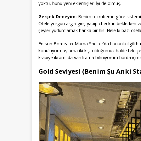
yoktu, bunu yeni eklemişler. İyi de olmuş.
Gerçek Deneyim:
Benim tecrübeme göre sistemin e
Otele yorgun argın giriş yapıp check-in beklerken v
şeyler yudumlamak harika bir his. Hele ki bazı otel
En son Bordeaux Mama Shelter’da bununla ilgili hay
konuluyormuş ama iki kişi olduğumuz halde tek i
krabiye ikramı da vardı ama bilmiyorum barda içmen
Gold Seviyesi (Benim Şu Anki S