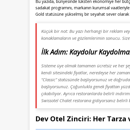
Bu yazıda, bünyesinde lüksten ekonomiye her bütçe
sadakat programını, markanın kurumsal vaatleriyle d
Gold statüsüne yükselmiş bir seyahat sever olarak
Küçük bir not: Bu yazı herhangi bir reklam ve
konaklamaların ve gözlemlerimin sonucu. Size d
İlk Adım: Kaydolur Kaydolma
Sisteme üye olmak tamamen ücretsiz ve her şey
kendi sitesindeki fiyatlar, neredeyse her zam
“Classic” statüsünde başlıyorsunuz ve doğruda
başlıyorsunuz. Çoğunlukla genek fiyattan yüzd
çıkabiliyor. Ayrıca restoranlarda belirli indir
Swissotel Chalet restorana gidiyorsanız belirl
Dev Otel Zinciri: Her Tarz