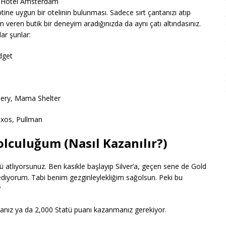
s Hotel Amsterdam
ine uygun bir otelinin bulunması. Sadece sırt çantanızı atıp
 veren butik bir deneyim aradığınızda da aynı çatı altındasınız.
ar şunlar:
dget
lery, Mama Shelter
ixos, Pullman
olculuğum (Nasıl Kazanılır?)
 atlıyorsunuz. Ben kasikle başlayıp Silver’a, geçen sene de Gold
diyorum. Tabi benim gezginleylekliğim sağolsun. Peki bu
?
anız ya da 2,000 Statü puanı kazanmanız gerekiyor.