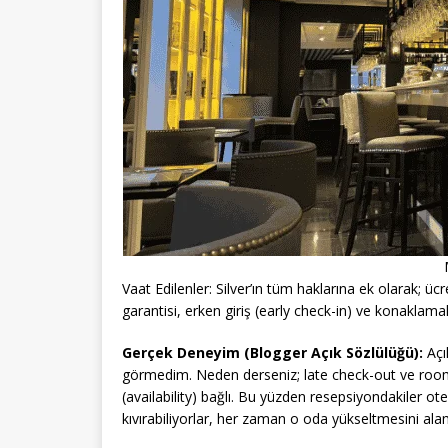
Vaat Edilenler: Silver’ın tüm haklarına ek olarak; 
garantisi, erken giriş (early check-in) ve konakl
Gerçek Deneyim (Blogger Açık Sözlülüğü):
Açı
görmedim. Neden derseniz; late check-out ve roo
(availability) bağlı. Bu yüzden resepsiyondakiler 
kıvırabiliyorlar, her zaman o oda yükseltmesini al