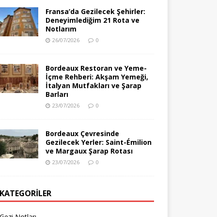
Fransa’da Gezilecek Şehirler:
Deneyimlediğim 21 Rota ve
Notlarım
26/07/2026
0
Bordeaux Restoran ve Yeme-
İçme Rehberi: Akşam Yemeği,
İtalyan Mutfakları ve Şarap
Barları
23/07/2026
0
Bordeaux Çevresinde
Gezilecek Yerler: Saint-Émilion
ve Margaux Şarap Rotası
23/07/2026
0
KATEGORILER
Gezi Notları