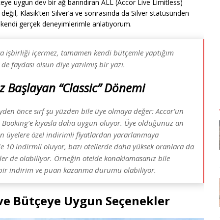
ye uygun dev bir ağ barındıran ALL (Accor Live Limitless)
eğil, Klasik’ten Silver’a ve sonrasında da Silver statüsünden
 kendi gerçek deneyimlerimle anlatıyorum.
ya işbirliği içermez, tamamen kendi bütçemle yaptığım
e faydası olsun diye yazılmış bir yazı.
z Başlayan “Classic” Dönemi
den önce sırf şu yüzden bile üye olmaya değer: Accor’un
an Booking’e kıyasla daha uygun oluyor. Üye olduğunuz an
n üyelere özel indirimli fiyatlardan yararlanmaya
e 10 indirmli oluyor, bazı otellerde daha yüksek oranlara da
imler de olabiliyor. Örneğin otelde konaklamasanız bile
i bir indirim ve puan kazanma durumu olabiliyor.
a ve Bütçeye Uygun Seçenekler