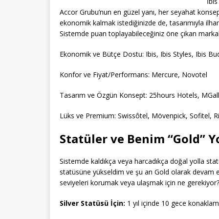
İbi
Accor Grubu’nun en güzel yanı, her seyahat konsept
ekonomik kalmak istediğinizde de, tasarımıyla ilham
Sistemde puan toplayabileceğiniz öne çıkan markal
Ekonomik ve Bütçe Dostu: Ibis, Ibis Styles, Ibis Bu
Konfor ve Fiyat/Performans: Mercure, Novotel
Tasarım ve Özgün Konsept: 25hours Hotels, MGal
Lüks ve Premium: Swissôtel, Mövenpick, Sofitel, R
Statüler ve Benim “Gold” Y
Sistemde kaldıkça veya harcadıkça doğal yolla statü
statüsüne yükseldim ve şu an Gold olarak devam e
seviyeleri korumak veya ulaşmak için ne gerekiyor
Silver Statüsü İçin:
1 yıl içinde 10 gece konaklam