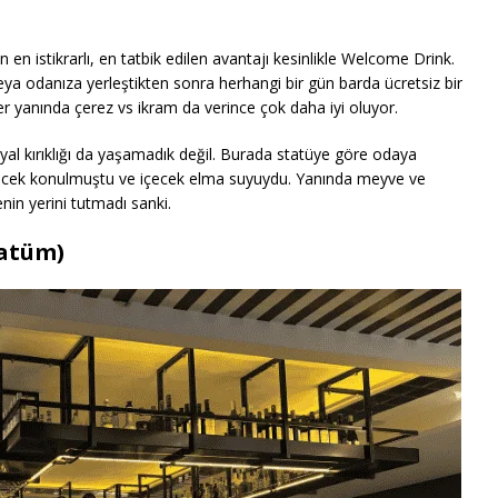
n istikrarlı, en tatbik edilen avantajı kesinlikle Welcome Drink.
eya odanıza yerleştikten sonra herhangi bir gün barda ücretsiz bir
ler yanında çerez vs ikram da verince çok daha iyi oluyor.
al kırıklığı da yaşamadık değil. Burada statüye göre odaya
çecek konulmuştu ve içecek elma suyuydu. Yanında meyve ve
in yerini tutmadı sanki.
tatüm)