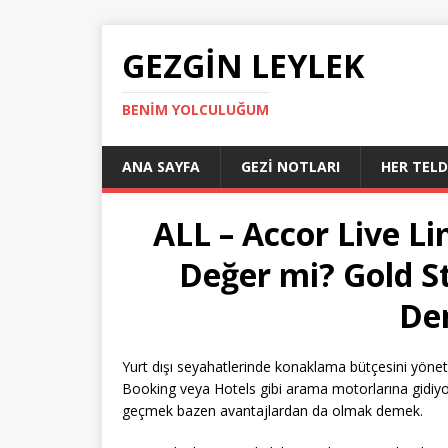
GEZGIN LEYLEK
BENIM YOLCULUĞUM
ANA SAYFA
GEZI NOTLARI
HER TEL
ALL – Accor Live Li
Değer mi? Gold St
De
Yurt dışı seyahatlerinde konaklama bütçesini yöne
Booking veya Hotels gibi arama motorlarına gidiyor
geçmek bazen avantajlardan da olmak demek.