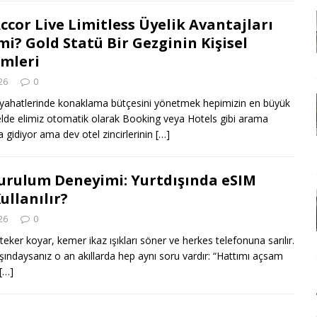
Accor Live Limitless Üyelik Avantajları
mi? Gold Statü Bir Gezginin Kişisel
mleri
26
0
seyahatlerinde konaklama bütçesini yönetmek hepimizin en büyük
elde elimiz otomatik olarak Booking veya Hotels gibi arama
 gidiyor ama dev otel zincirlerinin
[…]
urulum Deneyimi: Yurtdışında eSIM
ullanılır?
26
0
teker koyar, kemer ikaz ışıkları söner ve herkes telefonuna sarılır.
ındaysanız o an akıllarda hep aynı soru vardır: “Hattımı açsam
[…]