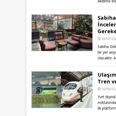
Akdeniz esin
Sabiha
İncele
Gereke
09/07/20
Sabiha Gök
bir yer arı
olacaktır.
Ulaşım
Tren v
30/06/20
Yurt dışınd
noktasından
ilk platfo