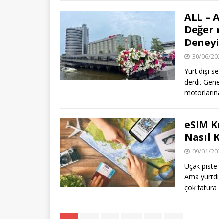
ALL – 
Değer 
Deneyi
30/06/20
Yurt dışı 
derdi. Gen
motorlarına
eSIM K
Nasıl K
09/01/20
Uçak piste 
Ama yurtdış
çok fatura