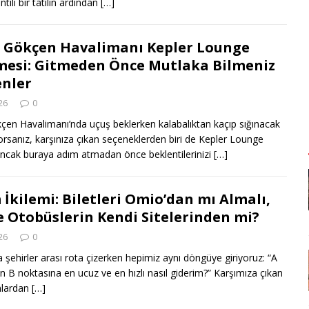
tili bir tatilin ardından
[…]
 Gökçen Havalimanı Kepler Lounge
mesi: Gitmeden Önce Mutlaka Bilmeniz
nler
26
0
çen Havalimanı’nda uçuş beklerken kalabalıktan kaçıp sığınacak
yorsanız, karşınıza çıkan seçeneklerden biri de Kepler Lounge
 Ancak buraya adım atmadan önce beklentilerinizi
[…]
 İkilemi: Biletleri Omio’dan mı Almalı,
e Otobüslerin Kendi Sitelerinden mi?
26
0
a şehirler arası rota çizerken hepimiz aynı döngüye giriyoruz: “A
 B noktasına en ucuz ve en hızlı nasıl giderim?” Karşımıza çıkan
rmlardan
[…]