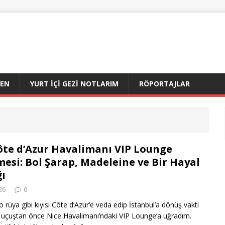
DEN
YURT İÇI GEZI NOTLARIM
RÖPORTAJLAR
ôte d’Azur Havalimanı VIP Lounge
mesi: Bol Şarap, Madeleine ve Bir Hayal
ğı
26
0
o rüya gibi kıyısı Côte d’Azur’e veda edip İstanbul’a dönüş vakti
, uçuştan önce Nice Havalimanı’ndaki VIP Lounge’a uğradım.