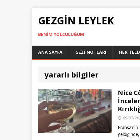
GEZGIN LEYLEK
BENIM YOLCULUĞUM
ANA SAYFA
GEZI NOTLARI
HER TEL
yararlı bilgiler
Nice C
İncele
Kırıklı
09/07/20
Fransa’nın 
geldiğinde