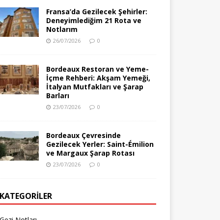
Fransa’da Gezilecek Şehirler:
Deneyimlediğim 21 Rota ve
Notlarım
26/07/2026
0
Bordeaux Restoran ve Yeme-
İçme Rehberi: Akşam Yemeği,
İtalyan Mutfakları ve Şarap
Barları
23/07/2026
0
Bordeaux Çevresinde
Gezilecek Yerler: Saint-Émilion
ve Margaux Şarap Rotası
23/07/2026
0
KATEGORILER
Gezi Notları