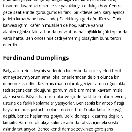
tasarımı duvardaki resimler ve yastıklarıyla oldukça hoş. Central
gece saatlerinde gördüğümden farklı bir kitleyle beni karşılayınca
(adeta kıraathane havasında) Eklektika’ya geri döndüm ve Türk
kahvesi içtim. Kafenin müzikleri de hoş. Kahve yanına
alabileceğiniz ufak tatlılar da mevcut, daha sağlıklı küçük toplar da
vardı hatta. Ben öncesinde tatlı yememiş olsaydım bunu tercih
ederdim.
Ferdinand Dumplings
Belgrad’da zincirleşmiş yerlerden biri. Aslında zincir yerleri tercih
etmeyi sevmiyorum ama lokal önerilerinden de biri olunca bir
denemek istedim. Kızarmış mantı olarak geçiyor ama çoğunlukla
tatlı seçenekleri olduğunu gördüm ve bizim mantı kavramımızla
alakası yok. Büyük hamur toplar ve içinde farklı kremalar mevcut,
üstüne de farklı kaplamalar yapıyorlar. Ben tabiki bir antep fıstığı
hayranı olarak pistachio olanı tercih ettim. Toplar kesinlikle yağlı
değildi, bence haşlanmış gibiydi. Belki de hepsi kızarmış değildir,
kimbilir. Hamuru oldukça kalın ve aslında tatsız, içindeki sosla
aslında tatlanıyor. Bence kendi damak zevkinize göre şans