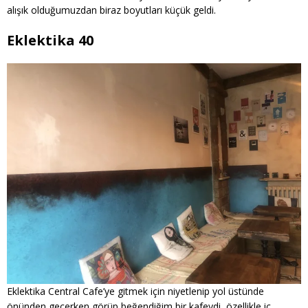
alışık olduğumuzdan biraz boyutları küçük geldi.
Eklektika 40
Eklektika Central Cafe’ye gitmek için niyetlenip yol üstünde
önünden geçerken görüp beğendiğim bir kafeydi, özellikle iç