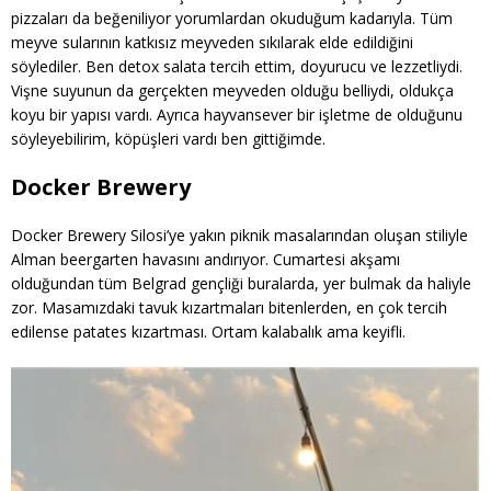
pizzaları da beğeniliyor yorumlardan okuduğum kadarıyla. Tüm
meyve sularının katkısız meyveden sıkılarak elde edildiğini
söylediler. Ben detox salata tercih ettim, doyurucu ve lezzetliydi.
Vişne suyunun da gerçekten meyveden olduğu belliydi, oldukça
koyu bir yapısı vardı. Ayrıca hayvansever bir işletme de olduğunu
söyleyebilirim, köpüşleri vardı ben gittiğimde.
Docker Brewery
Docker Brewery Silosi’ye yakın piknik masalarından oluşan stiliyle
Alman beergarten havasını andırıyor. Cumartesi akşamı
olduğundan tüm Belgrad gençliği buralarda, yer bulmak da haliyle
zor. Masamızdaki tavuk kızartmaları bitenlerden, en çok tercih
edilense patates kızartması. Ortam kalabalık ama keyifli.