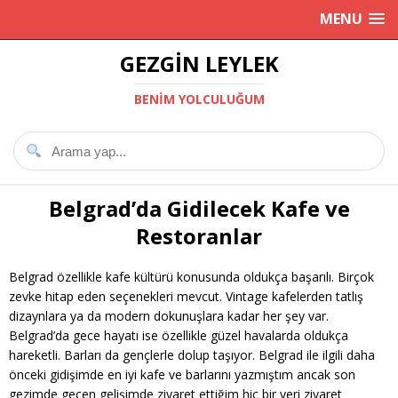
MENU
GEZGIN LEYLEK
BENIM YOLCULUĞUM
Belgrad’da Gidilecek Kafe ve
Restoranlar
Belgrad özellikle kafe kültürü konusunda oldukça başarılı. Birçok
zevke hitap eden seçenekleri mevcut. Vintage kafelerden tatlış
dizaynlara ya da modern dokunuşlara kadar her şey var.
Belgrad’da gece hayatı ise özellikle güzel havalarda oldukça
hareketli. Barları da gençlerle dolup taşıyor. Belgrad ile ilgili daha
önceki gidişimde en iyi kafe ve barlarını yazmıştım ancak son
gezimde geçen gelişimde ziyaret ettiğim hiç bir yeri ziyaret