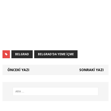
BELGRAD
BELGRAD'DA YEME IÇME
ÖNCEKI YAZI
SONRAKI YAZI