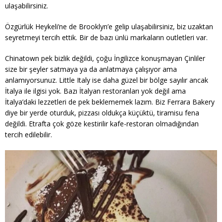
ulaşabilirsiniz.
Özgürlük Heykeli’ne de Brooklyn’e gelip ulaşabilirsiniz, biz uzaktan
seyretmeyi tercih ettik. Bir de bazı ünlü markaların outletleri var.
Chinatown pek bizlik değildi, çoğu İngilizce konuşmayan Çinliler
size bir şeyler satmaya ya da anlatmaya çalışıyor ama
anlamıyorsunuz. Little Italy ise daha güzel bir bölge sayılır ancak
İtalya ile ilgisi yok. Bazı İtalyan restoranları yok değil ama
İtalya’daki lezzetleri de pek beklememek lazım. Biz Ferrara Bakery
diye bir yerde oturduk, pizzası oldukça küçüktü, tiramisu fena
değildi. Etrafta çok göze kestirilir kafe-restoran olmadığından
tercih edilebilir.