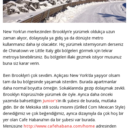
New York’un merkezinden Brooklyn’e yürümek oldukça uzun
zaman alıyor, dolayısıyla ya gidiş ya da dönüşte metro
kullanmanız daha iyi olacaktır. Hiç yürümek istemiyorum derseniz
de Chinatown ve Little Italy gibi bölgeleri görmek için tekrar
metroya binebilirsiniz. Bu bölgeleri illaki gezmek istiyor musunuz
buna siz karar verin.
Ben Brooklyn’i çok sevdim. Açıkçası New York’da yaşıyor olsam
tam da bu bölgesinde yaşamak isterdim. Burada apartmanlar
daha normal boyutta örneğin. Sokaklarında gezip dolaşmak zevkli.
Brooklyn Köprüsü’nde yürümek de öyle. Ayrıca daha önceki
yazımda bahsettiğim
Junior’s
‘ın ilk şubesi de burada, mutlaka
gidin. Bir de Meksika stili soslu mısırını (Grilled Corn Mexican Style)
denediğimiz ve çok beğendiğimiz, ayrıca dizaynıyla da çok hoş bir
yer olan Cafe Habana’nın da bir şubesi var burada.
Menüsüne
http://www.cafehabana.com/home
adresinden