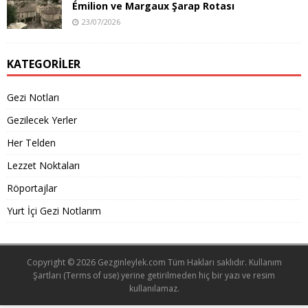
Émilion ve Margaux Şarap Rotası
23/07/2026
KATEGORILER
Gezi Notları
Gezilecek Yerler
Her Telden
Lezzet Noktaları
Röportajlar
Yurt İçi Gezi Notlarım
Copyright © 2026
Gezginleylek.com
Tüm Hakları saklıdır.
Kullanım
Şartları
(Terms of use) yerine getirilmeden hiç bir yazı ve resim
kullanılamaz.