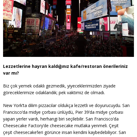
Lezzetlerine hayran kaldığınız kafe/restoran önerileriniz
var mı?
Biz çok yemek odaklı gezmedik, yiyeceklerimizden ziyade
göreceklerimize odaklandık; pek vaktimiz de olmadı.
New York’ta dilim pizzacılar oldukça lezzetli ve doyurucuydu. San
Francisco’da midye çorbası ünlüydü, Pier 39’da midye çorbası
yapan yerler vardı, herhangi biri seçilebilir. San Francisco’da
Cheesecake Factory’de cheesecake mutlaka yenmeli. Çeşit
çeşit cheesecake’leri görünce insan kendini kaybedebiliyor. San