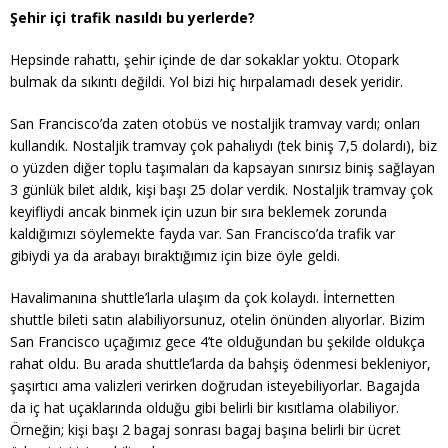
Şehir içi trafik nasıldı bu yerlerde?
Hepsinde rahattı, şehir içinde de dar sokaklar yoktu. Otopark
bulmak da sıkıntı değildi. Yol bizi hiç hırpalamadı desek yeridir.
San Francisco’da zaten otobüs ve nostaljik tramvay vardı; onları
kullandık. Nostaljik tramvay çok pahalıydı (tek biniş 7,5 dolardı), biz
o yüzden diğer toplu taşımaları da kapsayan sınırsız biniş sağlayan
3 günlük bilet aldık, kişi başı 25 dolar verdik. Nostaljik tramvay çok
keyifliydi ancak binmek için uzun bir sıra beklemek zorunda
kaldığımızı söylemekte fayda var. San Francisco’da trafik var
gibiydi ya da arabayı bıraktığımız için bize öyle geldi.
Havalimanına shuttle’larla ulaşım da çok kolaydı. İnternetten
shuttle bileti satın alabiliyorsunuz, otelin önünden alıyorlar. Bizim
San Francisco uçağımız gece 4’te olduğundan bu şekilde oldukça
rahat oldu. Bu arada shuttle’larda da bahşiş ödenmesi bekleniyor,
şaşırtıcı ama valizleri verirken doğrudan isteyebiliyorlar. Bagajda
da iç hat uçaklarında olduğu gibi belirli bir kısıtlama olabiliyor.
Örneğin; kişi başı 2 bagaj sonrası bagaj başına belirli bir ücret