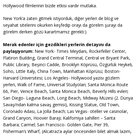
Hollywood filmlerinin bizde etkisi vardır mutlaka.
New York’a zaten gitmek istiyorduk, diğer yerleri de blog ve
seyahat sitelerini okurken keşfedip orayı da görelim şurayı da
görelim derken gözü karartmamız gerekti:)
Merak edenler için gezdikleri yerlerin detayını da
paylaşıyorum:
New York- Times Meydanı, Rockefeller Center,
Flatiron Building, Grand Central Terminal, Central ve Bryant Park,
Public Library, Beşinci Cadde, Brooklyn Köprüsü, Özgürlük Heykeli,
Soho, Little Italy, China Town, Manhattan Köprüsü; Boston-
Harvard Üniversitesi; Los Angeles- Hollywood yazısı gözlem
yerleri, Walk of Fame, Universal Stüdyoları; Santa Monica-Route
66, Pier, Venice Beach, Santa Monica Beach, Beverly Hills evleri;
San Diego- Laguna Beach, Long Beach, Midway Müzesi (2. Dünya
Savaşı’ndan kalma savaş gemisi), Kissing Statue, Old Town,
Coronado Adası, La Jolla Beach; Las Vegas- oteller ve casinolar,
Grand Canyon, Hoover Barajı; Kaliforniya sahilleri – Santa
Barbara; Carmel; San Francisco- Golden Gate, Pier 39,
Fisherman’s Wharf, (Alcatraz’a aylar öncesinden bilet almak lazım,