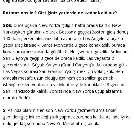
Çağla Sedef Güngör sayfasını da takip edebilirsiniz.)
Rotanız nasıldı? Gittiğiniz yerlerde ne kadar kaldınız?
S&E:
Önce uçakla New York’a gidip 1 hafta orada kaldık. New
York’tayken günübirlik olarak Boston’a geçtik (Boston gidiş dönüş
140 dolar, erken alırsanız daha avantajlı). Los Angeles’a uçakla
geçip araç kiraladık. Santa Monica’da 3 gece konakladık, burada
konaklamamız sırasında günübirlik Hollywood’u gezdik . Ardından
San Diego’ya geçip 3 gece de orada kaldık. Las Vegas’ta 2
gecemiz vardı, Büyük Kanyon (Grand Canyon)’a da buradan gittik.
Las Vegas sonrası San Francisco’ya gitmek için yola çıktık. Hem
aradaki mesafe uzun olduğu için hem de sahilleri gezmek
istediğimizden Ventura’da ve Monterey’de konakladık. 3 gece de
San Francisco’da kaldık. Sonrasında New York’a uçup aktarmalı
olarak döndük.
S:
Aslında planımız en son New York’u gezmekti ama Erkan
gemiden geç inince değişiklik yapmak zorunda kaldık. Aslında iyi de
oldu, jet lag sorununu New York’ta atlatmış olduk.