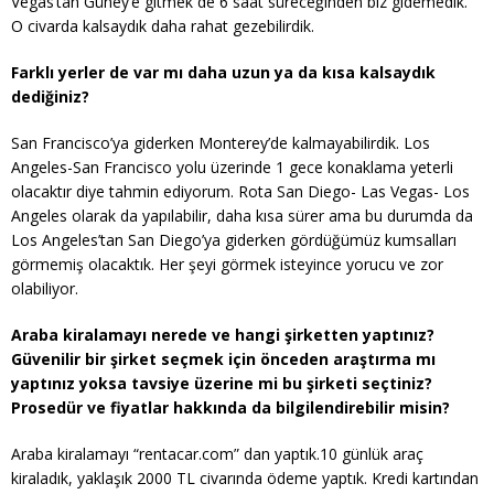
Vegas’tan Güney’e gitmek de 6 saat süreceğinden biz gidemedik.
O civarda kalsaydık daha rahat gezebilirdik.
Farklı yerler de var mı daha uzun ya da kısa kalsaydık
dediğiniz?
San Francisco’ya giderken Monterey’de kalmayabilirdik. Los
Angeles-San Francisco yolu üzerinde 1 gece konaklama yeterli
olacaktır diye tahmin ediyorum. Rota San Diego- Las Vegas- Los
Angeles olarak da yapılabilir, daha kısa sürer ama bu durumda da
Los Angeles’tan San Diego’ya giderken gördüğümüz kumsalları
görmemiş olacaktık. Her şeyi görmek isteyince yorucu ve zor
olabiliyor.
Araba kiralamayı nerede ve hangi şirketten yaptınız?
Güvenilir bir şirket seçmek için önceden araştırma mı
yaptınız yoksa tavsiye üzerine mi bu şirketi seçtiniz?
Prosedür ve fiyatlar hakkında da bilgilendirebilir misin?
Araba kiralamayı “rentacar.com” dan yaptık.10 günlük araç
kiraladık, yaklaşık 2000 TL civarında ödeme yaptık. Kredi kartından