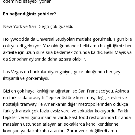
ödeminizi isteyebiliyorlar.
En beğendiğiniz şehirler?
New York ve San Diego çok güzeldi.
Hollywood’da da Universal Stüdyoları mutlaka görülmeli, 1 gün bile
çok yeterli gelmiyor. Yaz olduğundandır belki ama biz gittiğimiz her
aktivite için uzun süre sıra beklemek zorunda kaldık. Belki Mayıs ya
da Sonbahar aylarında daha az sıra olabilir.
Las Vegas da harikalar diyarı gibiydi, gece olduğunda her şey
ihtişamlı ve görkemliydi.
Bizi en çok hayal kırıklığına uğratan ise San Francisco’ydu. Aslında
en farklısı da orasıydı. Tepeler üstüne kurulmuş, değişik evleri ve
nostaljik tramvayı ile Amerika’nın diğer metropollerinden oldukça
farklıydı ancak çok fazla evsiz vardı ve sokaklar kokuyordu. Farklı
tepkiler veren garip insanlar vardı. Fast food restoranında bir anda
masaların üstünden atlayanlar, sokaklarda kendi kendilerine
konuşan ya da kahkaha atanlar…Zarar verici değillerdi ama