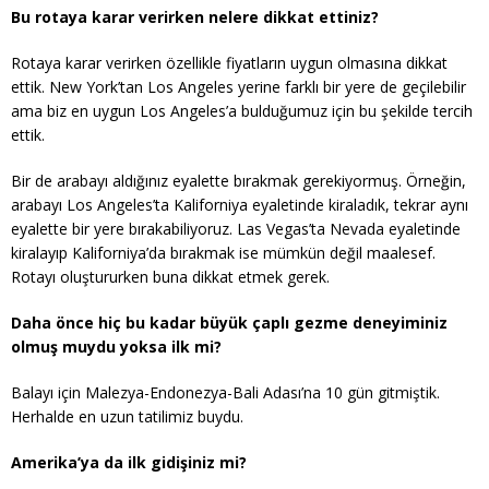
Bu rotaya karar verirken nelere dikkat ettiniz?
Rotaya karar verirken özellikle fiyatların uygun olmasına dikkat
ettik. New York’tan Los Angeles yerine farklı bir yere de geçilebilir
ama biz en uygun Los Angeles’a bulduğumuz için bu şekilde tercih
ettik.
Bir de arabayı aldığınız eyalette bırakmak gerekiyormuş. Örneğin,
arabayı Los Angeles’ta Kaliforniya eyaletinde kiraladık, tekrar aynı
eyalette bir yere bırakabiliyoruz. Las Vegas’ta Nevada eyaletinde
kiralayıp Kaliforniya’da bırakmak ise mümkün değil maalesef.
Rotayı oluştururken buna dikkat etmek gerek.
Daha önce hiç bu kadar büyük çaplı gezme deneyiminiz
olmuş muydu yoksa ilk mi?
Balayı için Malezya-Endonezya-Bali Adası’na 10 gün gitmiştik.
Herhalde en uzun tatilimiz buydu.
Amerika’ya da ilk gidişiniz mi?