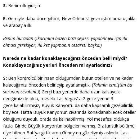
S:
Benim ilk gidişim.
E:
Gemiyle daha önce gittim, New Orleans’ı gezmiştim ama uçakla
ve arabayla ilk.
Benim buradan çıkarımım bazen bazı şeyleri yapabilmek için ilk
olması gerekiyor, ilk kez yapmanın cesareti başka:)
Nerede ne kadar konaklayacağınız önceden belli miydi?
Konaklayacağınız yerleri önceden mi ayarladınız?
S:
Ben kontrolcü bir insan olduğumdan bütün otelleri ve ne kadar
kalacağımızı önceden belirleyip ayarlamıştık. (
Tahmin etmiştim bu
sorunun cevabını:)
) Gerçi bazı yerlerde daha uzun kalsaydık
dediğimiz de oldu, mesela Las Vegas’ta 2 gece yerine 3
gece kalabilirmişiz, Büyük Kanyon’u da daha kapsamlı gezebilirdik
böylece. Hatta Büyük Kanyon’un civarında konaklanabilecek oteller
olduğunu duyduk, orada da kalınabilirmiş. Yol mesafesi oldukça
fazla. Bir de Büyük Kanyon’un bölgeleri varmış. Biz turistik bölümü
diye bilinen Batı’ya gittik ama Güney en güzeliymiş aslında. Las