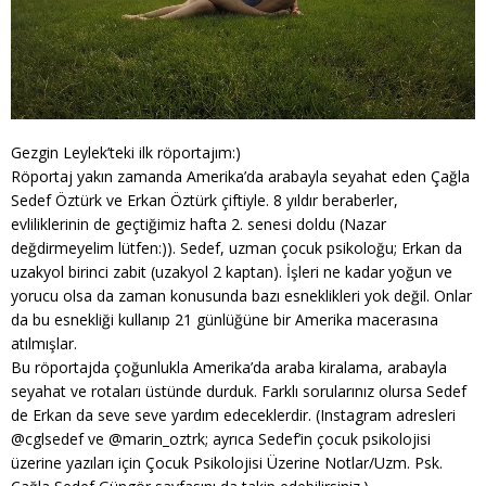
Gezgin Leylek’teki ilk röportajım:)
Röportaj yakın zamanda Amerika’da arabayla seyahat eden Çağla
Sedef Öztürk ve Erkan Öztürk çiftiyle. 8 yıldır beraberler,
evliliklerinin de geçtiğimiz hafta 2. senesi doldu (Nazar
değdirmeyelim lütfen:)). Sedef, uzman çocuk psikoloğu; Erkan da
uzakyol birinci zabit (uzakyol 2 kaptan). İşleri ne kadar yoğun ve
yorucu olsa da zaman konusunda bazı esneklikleri yok değil. Onlar
da bu esnekliği kullanıp 21 günlüğüne bir Amerika macerasına
atılmışlar.
Bu röportajda çoğunlukla Amerika’da araba kiralama, arabayla
seyahat ve rotaları üstünde durduk. Farklı sorularınız olursa Sedef
de Erkan da seve seve yardım edeceklerdir. (Instagram adresleri
@cglsedef ve @marin_oztrk; ayrıca Sedef’in çocuk psikolojisi
üzerine yazıları için Çocuk Psikolojisi Üzerine Notlar/Uzm. Psk.