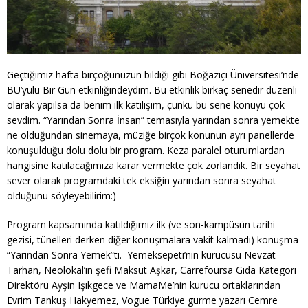
Geçtiğimiz hafta birçoğunuzun bildiği gibi Boğaziçi Üniversitesi’nde
BÜ’yülü Bir Gün etkinliğindeydim. Bu etkinlik birkaç senedir düzenli
olarak yapılsa da benim ilk katılışım, çünkü bu sene konuyu çok
sevdim. “Yarından Sonra İnsan” temasıyla yarından sonra yemekte
ne olduğundan sinemaya, müziğe birçok konunun ayrı panellerde
konuşulduğu dolu dolu bir program. Keza paralel oturumlardan
hangisine katılacağımıza karar vermekte çok zorlandık. Bir seyahat
sever olarak programdaki tek eksiğin yarından sonra seyahat
olduğunu söyleyebilirim:)
Program kapsamında katıldığımız ilk (ve son-kampüsün tarihi
gezisi, tünelleri derken diğer konuşmalara vakit kalmadı) konuşma
“Yarından Sonra Yemek”ti. Yemeksepeti’nin kurucusu Nevzat
Tarhan, Neolokal’in şefi Maksut Aşkar, Carrefoursa Gıda Kategori
Direktörü Ayşin Işıkgece ve MamaMe’nin kurucu ortaklarından
Evrim Tankuş Hakyemez, Vogue Türkiye gurme yazarı Cemre