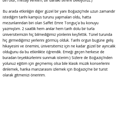
biri olur, mesajı verelim; bir dahaki sefere bekliyoruz:)
Bu arada etkinliğin diğer güzel bir yanı Boğaziçi’nde uzun zamandır
istediğim tarihi kampüs turunu yapmaları oldu, hatta
mezunlarından biri olan Saffet Emre Tonguç’a bu konuyu
yazmıştım. 2 saatlik hem anılar hem tarih dolu bir turla
üniversitemizin hiç bilmediğimiz yönlerini keşfettik. Tünel turunda
hiç girmediğimiz yerlerini görmüş olduk. Tarihi orgun bugüne geliş
hikayesini ve önemini, üniversitemiz için ne kadar güzel bir ayrıcalık
olduğunu da bu etkinlikte öğrendik. Emeği geçen herkese de
buradan teşekkürlerimi sunmak isterim:) Sizlere de Boğaziçi’nden
yolunuz eğitim için geçmemiş olsa bile klasik müzik konserlerini
dinlemek, harika manzarasını izlemek için Boğaziçi’ne bir turist
olarak gitmenizi öneririm.