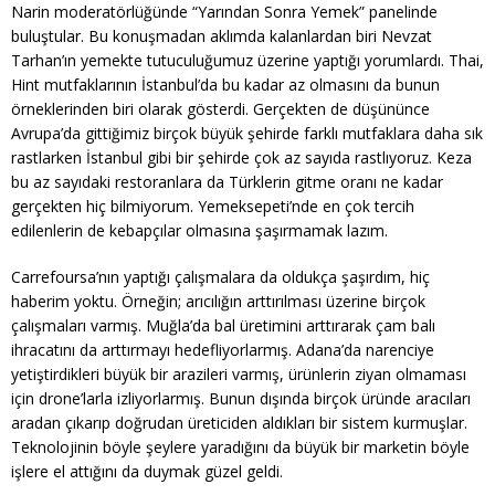
Narin moderatörlüğünde “Yarından Sonra Yemek” panelinde
buluştular. Bu konuşmadan aklımda kalanlardan biri Nevzat
Tarhan’ın yemekte tutuculuğumuz üzerine yaptığı yorumlardı. Thai,
Hint mutfaklarının İstanbul’da bu kadar az olmasını da bunun
örneklerinden biri olarak gösterdi. Gerçekten de düşününce
Avrupa’da gittiğimiz birçok büyük şehirde farklı mutfaklara daha sık
rastlarken İstanbul gibi bir şehirde çok az sayıda rastlıyoruz. Keza
bu az sayıdaki restoranlara da Türklerin gitme oranı ne kadar
gerçekten hiç bilmiyorum. Yemeksepeti’nde en çok tercih
edilenlerin de kebapçılar olmasına şaşırmamak lazım.
Carrefoursa’nın yaptığı çalışmalara da oldukça şaşırdım, hiç
haberim yoktu. Örneğin; arıcılığın arttırılması üzerine birçok
çalışmaları varmış. Muğla’da bal üretimini arttırarak çam balı
ihracatını da arttırmayı hedefliyorlarmış. Adana’da narenciye
yetiştirdikleri büyük bir arazileri varmış, ürünlerin ziyan olmaması
için drone’larla izliyorlarmış. Bunun dışında birçok üründe aracıları
aradan çıkarıp doğrudan üreticiden aldıkları bir sistem kurmuşlar.
Teknolojinin böyle şeylere yaradığını da büyük bir marketin böyle
işlere el attığını da duymak güzel geldi.