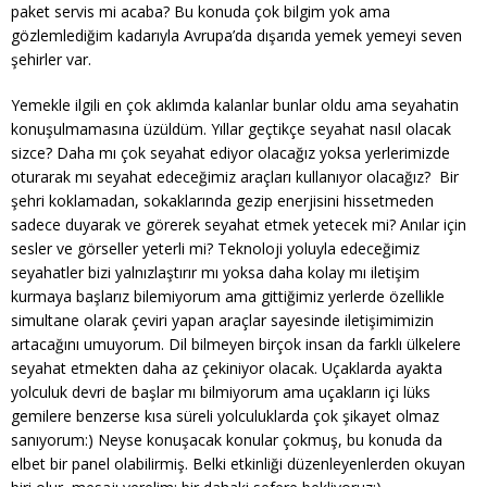
paket servis mi acaba? Bu konuda çok bilgim yok ama
gözlemlediğim kadarıyla Avrupa’da dışarıda yemek yemeyi seven
şehirler var.
Yemekle ilgili en çok aklımda kalanlar bunlar oldu ama seyahatin
konuşulmamasına üzüldüm. Yıllar geçtikçe seyahat nasıl olacak
sizce? Daha mı çok seyahat ediyor olacağız yoksa yerlerimizde
oturarak mı seyahat edeceğimiz araçları kullanıyor olacağız? Bir
şehri koklamadan, sokaklarında gezip enerjisini hissetmeden
sadece duyarak ve görerek seyahat etmek yetecek mi? Anılar için
sesler ve görseller yeterli mi? Teknoloji yoluyla edeceğimiz
seyahatler bizi yalnızlaştırır mı yoksa daha kolay mı iletişim
kurmaya başlarız bilemiyorum ama gittiğimiz yerlerde özellikle
simultane olarak çeviri yapan araçlar sayesinde iletişimimizin
artacağını umuyorum. Dil bilmeyen birçok insan da farklı ülkelere
seyahat etmekten daha az çekiniyor olacak. Uçaklarda ayakta
yolculuk devri de başlar mı bilmiyorum ama uçakların içi lüks
gemilere benzerse kısa süreli yolculuklarda çok şikayet olmaz
sanıyorum:) Neyse konuşacak konular çokmuş, bu konuda da
elbet bir panel olabilirmiş. Belki etkinliği düzenleyenlerden okuyan