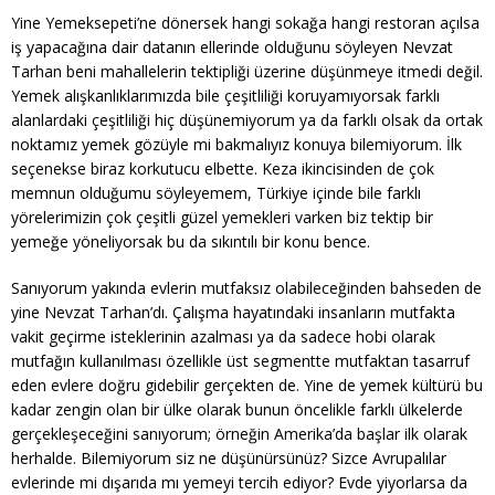
Yine Yemeksepeti’ne dönersek hangi sokağa hangi restoran açılsa
iş yapacağına dair datanın ellerinde olduğunu söyleyen Nevzat
Tarhan beni mahallelerin tektipliği üzerine düşünmeye itmedi değil.
Yemek alışkanlıklarımızda bile çeşitliliği koruyamıyorsak farklı
alanlardaki çeşitliliği hiç düşünemiyorum ya da farklı olsak da ortak
noktamız yemek gözüyle mi bakmalıyız konuya bilemiyorum. İlk
seçenekse biraz korkutucu elbette. Keza ikincisinden de çok
memnun olduğumu söyleyemem, Türkiye içinde bile farklı
yörelerimizin çok çeşitli güzel yemekleri varken biz tektip bir
yemeğe yöneliyorsak bu da sıkıntılı bir konu bence.
Sanıyorum yakında evlerin mutfaksız olabileceğinden bahseden de
yine Nevzat Tarhan’dı. Çalışma hayatındaki insanların mutfakta
vakit geçirme isteklerinin azalması ya da sadece hobi olarak
mutfağın kullanılması özellikle üst segmentte mutfaktan tasarruf
eden evlere doğru gidebilir gerçekten de. Yine de yemek kültürü bu
kadar zengin olan bir ülke olarak bunun öncelikle farklı ülkelerde
gerçekleşeceğini sanıyorum; örneğin Amerika’da başlar ilk olarak
herhalde. Bilemiyorum siz ne düşünürsünüz? Sizce Avrupalılar
evlerinde mi dışarıda mı yemeyi tercih ediyor? Evde yiyorlarsa da