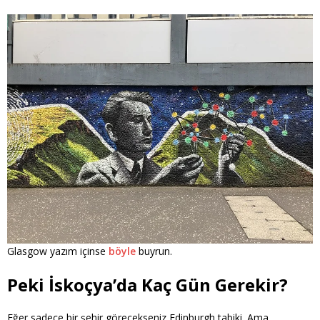
Glasgow yazım içinse
böyle
buyrun.
Peki İskoçya’da Kaç Gün Gerekir?
Eğer sadece bir şehir görecekseniz Edinburgh tabiki. Ama