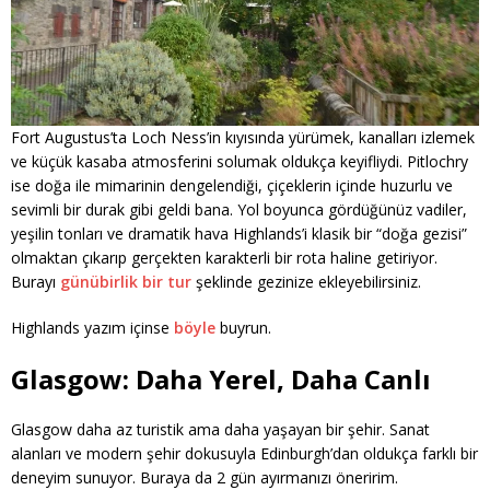
Fort Augustus’ta Loch Ness’in kıyısında yürümek, kanalları izlemek
ve küçük kasaba atmosferini solumak oldukça keyifliydi. Pitlochry
ise doğa ile mimarinin dengelendiği, çiçeklerin içinde huzurlu ve
sevimli bir durak gibi geldi bana. Yol boyunca gördüğünüz vadiler,
yeşilin tonları ve dramatik hava Highlands’i klasik bir “doğa gezisi”
olmaktan çıkarıp gerçekten karakterli bir rota haline getiriyor.
Burayı
günübirlik bir tur
şeklinde gezinize ekleyebilirsiniz.
Highlands yazım içinse
böyle
buyrun.
Glasgow: Daha Yerel, Daha Canlı
Glasgow daha az turistik ama daha yaşayan bir şehir. Sanat
alanları ve modern şehir dokusuyla Edinburgh’dan oldukça farklı bir
deneyim sunuyor. Buraya da 2 gün ayırmanızı öneririm.