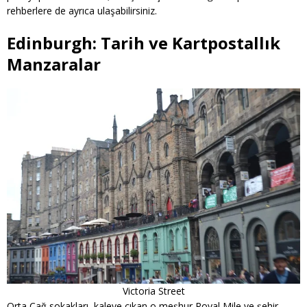
rehberlere de ayrıca ulaşabilirsiniz.
Edinburgh: Tarih ve Kartpostallık
Manzaralar
Victoria Street
Orta Çağ sokakları, kaleye çıkan o meşhur Royal Mile ve şehir