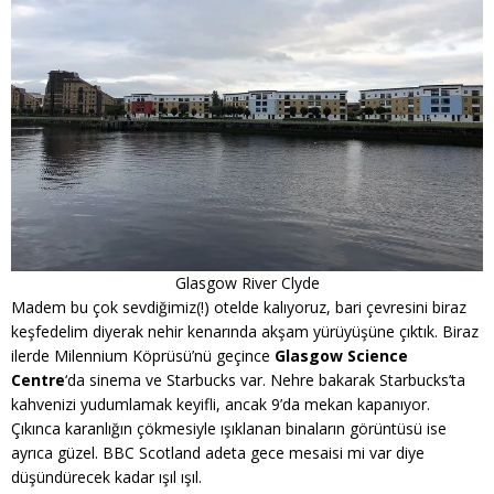
Glasgow River Clyde
Madem bu çok sevdiğimiz(!) otelde kalıyoruz, bari çevresini biraz
keşfedelim diyerak nehir kenarında akşam yürüyüşüne çıktık. Biraz
ilerde Milennium Köprüsü’nü geçince
Glasgow Science
Centre
‘da sinema ve Starbucks var. Nehre bakarak Starbucks’ta
kahvenizi yudumlamak keyifli, ancak 9’da mekan kapanıyor.
Çıkınca karanlığın çökmesiyle ışıklanan binaların görüntüsü ise
ayrıca güzel. BBC Scotland adeta gece mesaisi mi var diye
düşündürecek kadar ışıl ışıl.