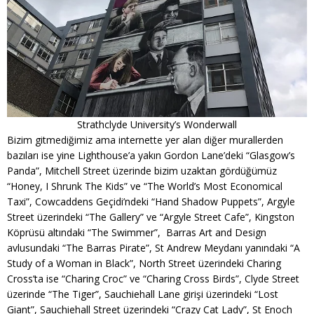
Strathclyde University’s Wonderwall
Bizim gitmediğimiz ama internette yer alan diğer murallerden
bazıları ise yine Lighthouse’a yakın Gordon Lane’deki “Glasgow’s
Panda”, Mitchell Street üzerinde bizim uzaktan gördüğümüz
“Honey, I Shrunk The Kids” ve “The World’s Most Economical
Taxi”, Cowcaddens Geçidi’ndeki “Hand Shadow Puppets”, Argyle
Street üzerindeki “The Gallery” ve “Argyle Street Cafe”, Kingston
Köprüsü altındaki “The Swimmer”, Barras Art and Design
avlusundaki “The Barras Pirate”, St Andrew Meydanı yanındaki “A
Study of a Woman in Black”, North Street üzerindeki Charing
Cross’ta ise “Charing Croc” ve “Charing Cross Birds”, Clyde Street
üzerinde “The Tiger”, Sauchiehall Lane girişi üzerindeki “Lost
Giant”, Sauchiehall Street üzerindeki “Crazy Cat Lady”, St Enoch