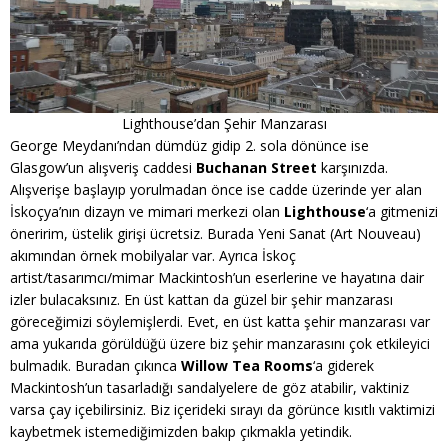
Lighthouse’dan Şehir Manzarası
George Meydanı’ndan dümdüz gidip 2. sola dönünce ise
Glasgow’un alışveriş caddesi
Buchanan Street
karşınızda.
Alışverişe başlayıp yorulmadan önce ise cadde üzerinde yer alan
İskoçya’nın dizayn ve mimari merkezi olan
Lighthouse
‘a gitmenizi
öneririm, üstelik girişi ücretsiz. Burada Yeni Sanat (Art Nouveau)
akımından örnek mobilyalar var. Ayrıca İskoç
artist/tasarımcı/mimar Mackintosh’un eserlerine ve hayatına dair
izler bulacaksınız. En üst kattan da güzel bir şehir manzarası
göreceğimizi söylemişlerdi. Evet, en üst katta şehir manzarası var
ama yukarıda görüldüğü üzere biz şehir manzarasını çok etkileyici
bulmadık. Buradan çıkınca
Willow Tea Rooms
‘a giderek
Mackintosh’un tasarladığı sandalyelere de göz atabilir, vaktiniz
varsa çay içebilirsiniz. Biz içerideki sırayı da görünce kısıtlı vaktimizi
kaybetmek istemediğimizden bakıp çıkmakla yetindik.