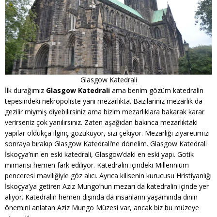
Glasgow Katedrali
İlk durağımız
Glasgow Katedrali
ama benim gözüm katedralin
tepesindeki nekropoliste yani mezarlıkta. Bazılarınız mezarlık da
gezilir miymiş diyebilirsiniz ama bizim mezarlıklara bakarak karar
verirseniz çok yanılırsınız. Zaten aşağıdan bakınca mezarlıktaki
yapılar oldukça ilginç gözüküyor, sizi çekiyor. Mezarlığı ziyaretimizi
sonraya bırakıp Glasgow Katedrali’ne dönelim. Glasgow Katedrali
İskoçya’nın en eski katedrali, Glasgow’daki en eski yapı. Gotik
mimarisi hemen fark ediliyor. Katedralin içindeki Millennium
penceresi maviliğiyle göz alıcı. Ayrıca kilisenin kurucusu Hristiyanlığı
İskoçya’ya getiren Aziz Mungo’nun mezarı da katedralin içinde yer
alıyor. Katedralin hemen dışında da insanların yaşamında dinin
önemini anlatan Aziz Mungo Müzesi var, ancak biz bu müzeye