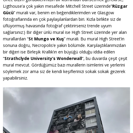
Ligthouse’a çok yakın mesafede Mitchell Street üzerinde”
Rüzgar
Gücü
” murali var, benim en beğendiklerimden ve Glasgow
fotoğraflarında en çok paylaşılanlardan biri. Kızla birlikte siz de
üflüyormuş havasında fotoğraf çektirirseniz trende uyum
sağlarsınız:) Bir diğer ünlü mural ise High Street üzerinde yer alan
murallardan “
St Mungo ve Kuş
” murali. Bu mural High Street’in
sonuna doğru, Necropolis’e yakın bölümde. Karşılaştıklarımızdan
bir diğeri ise Birleşik Krallık’ın en büyüğü olduğu iddia edilen
“
Strathclyde University’s Wonderwall
“, bu duvarda çeşit çeşit
mural mevcut. Gördüğümüz bazı murallerin isimlerini ve yerlerini
söylemek zor ama siz de kendi keşiflerinizi sokak sokak gezerek
yapabilirsiniz.