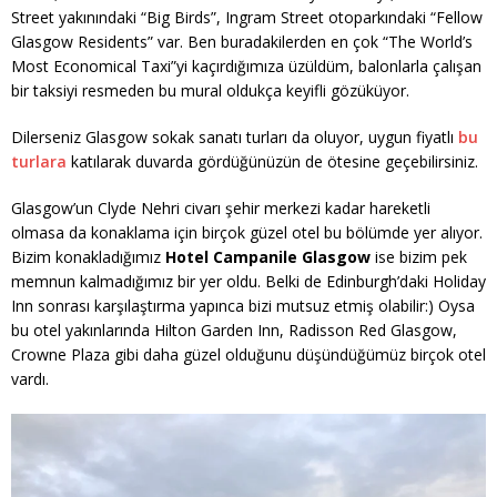
Street yakınındaki “Big Birds”, Ingram Street otoparkındaki “Fellow
Glasgow Residents” var. Ben buradakilerden en çok “The World’s
Most Economical Taxi”yi kaçırdığımıza üzüldüm, balonlarla çalışan
bir taksiyi resmeden bu mural oldukça keyifli gözüküyor.
Dilerseniz Glasgow sokak sanatı turları da oluyor, uygun fiyatlı
bu
turlara
katılarak duvarda gördüğünüzün de ötesine geçebilirsiniz.
Glasgow’un Clyde Nehri civarı şehir merkezi kadar hareketli
olmasa da konaklama için birçok güzel otel bu bölümde yer alıyor.
Bizim konakladığımız
Hotel Campanile Glasgow
ise bizim pek
memnun kalmadığımız bir yer oldu. Belki de Edinburgh’daki Holiday
Inn sonrası karşılaştırma yapınca bizi mutsuz etmiş olabilir:) Oysa
bu otel yakınlarında Hilton Garden Inn, Radisson Red Glasgow,
Crowne Plaza gibi daha güzel olduğunu düşündüğümüz birçok otel
vardı.