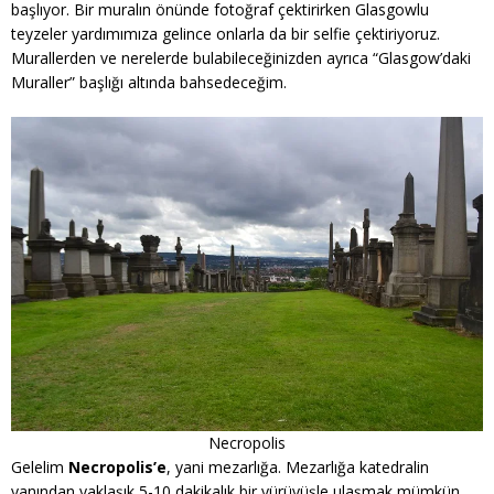
başlıyor. Bir muralın önünde fotoğraf çektirirken Glasgowlu
teyzeler yardımımıza gelince onlarla da bir selfie çektiriyoruz.
Murallerden ve nerelerde bulabileceğinizden ayrıca “Glasgow’daki
Muraller” başlığı altında bahsedeceğim.
Necropolis
Gelelim
Necropolis’e
, yani mezarlığa. Mezarlığa katedralin
yanından yaklaşık 5-10 dakikalık bir yürüyüşle ulaşmak mümkün.