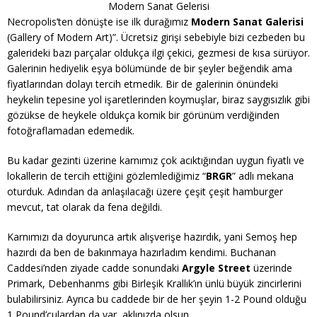
Modern Sanat Gelerisi
Necropolis’ten dönüşte ise ilk durağımız
Modern Sanat Galerisi
(Gallery of Modern Art)”. Ücretsiz girişi sebebiyle bizi cezbeden bu
galerideki bazı parçalar oldukça ilgi çekici, gezmesi de kısa sürüyor.
Galerinin hediyelik eşya bölümünde de bir şeyler beğendik ama
fiyatlarından dolayı tercih etmedik. Bir de galerinin önündeki
heykelin tepesine yol işaretlerinden koymuşlar, biraz saygısızlık gibi
gözükse de heykele oldukça komik bir görünüm verdiğinden
fotoğraflamadan edemedik.
Bu kadar gezinti üzerine karnımız çok acıktığından uygun fiyatlı ve
lokallerin de tercih ettiğini gözlemlediğimiz “
BRGR
” adlı mekana
oturduk. Adından da anlaşılacağı üzere çeşit çeşit hamburger
mevcut, tat olarak da fena değildi.
Karnımızı da doyurunca artık alışverişe hazırdık, yani Semoş hep
hazırdı da ben de bakınmaya hazırladım kendimi. Buchanan
Caddesi’nden ziyade cadde sonundaki
Argyle Street
üzerinde
Primark, Debenhanms gibi Birleşik Krallık’ın ünlü büyük zincirlerini
bulabilirsiniz. Ayrıca bu caddede bir de her şeyin 1-2 Pound olduğu
1 Pound’culardan da var, aklınızda olsun.