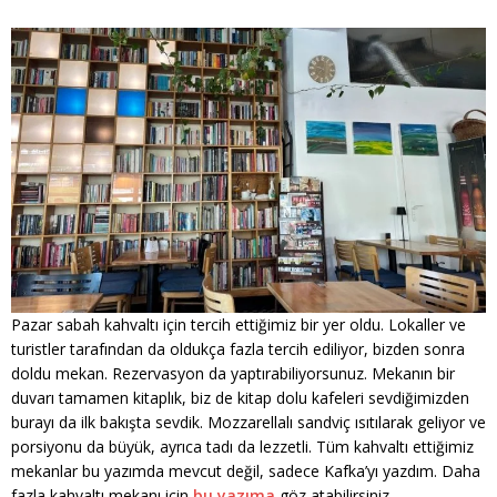
Pazar sabah kahvaltı için tercih ettiğimiz bir yer oldu. Lokaller ve
turistler tarafından da oldukça fazla tercih ediliyor, bizden sonra
doldu mekan. Rezervasyon da yaptırabiliyorsunuz. Mekanın bir
duvarı tamamen kitaplık, biz de kitap dolu kafeleri sevdiğimizden
burayı da ilk bakışta sevdik. Mozzarellalı sandviç ısıtılarak geliyor ve
porsiyonu da büyük, ayrıca tadı da lezzetli. Tüm kahvaltı ettiğimiz
mekanlar bu yazımda mevcut değil, sadece Kafka’yı yazdım. Daha
fazla kahvaltı mekanı için
bu yazıma
göz atabilirsiniz.