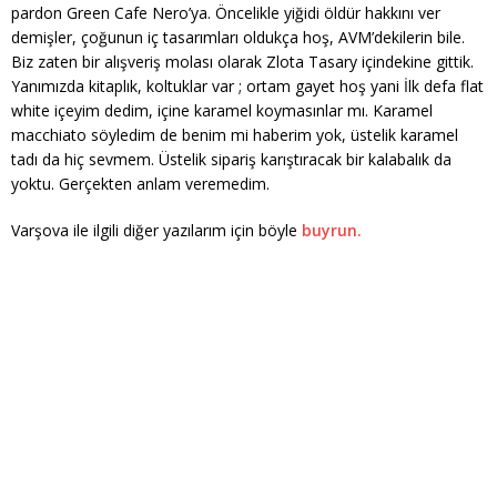
pardon Green Cafe Nero’ya. Öncelikle yiğidi öldür hakkını ver
demişler, çoğunun iç tasarımları oldukça hoş, AVM’dekilerin bile.
Biz zaten bir alışveriş molası olarak Zlota Tasary içindekine gittik.
Yanımızda kitaplık, koltuklar var ; ortam gayet hoş yani İlk defa flat
white içeyim dedim, içine karamel koymasınlar mı. Karamel
macchiato söyledim de benim mi haberim yok, üstelik karamel
tadı da hiç sevmem. Üstelik sipariş karıştıracak bir kalabalık da
yoktu. Gerçekten anlam veremedim.
Varşova ile ilgili diğer yazılarım için böyle
buyrun.