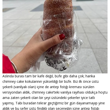
Aslında burası tam bir kafe değil, büfe gibi daha çok; harika
chimney cake kokularının yükseldiği bir büfe. Biz ilk önce üstü
şekerli (vanilyalı olan) içine de antep fıstığı kreması sürülen
versiyondan aldık, chimney cake’teki vanilya rayihası oldukça hoştu
ama zaten şekerli olan bir şeyi üstündeki şekerler iyice tatlı
yapmış. Tabi buradan tekrar geçtiğimiz bir gün dayanamayıp yine
aldık ve bu sefer üstü fındıklı olan seçeneğin içine antep fıstığı