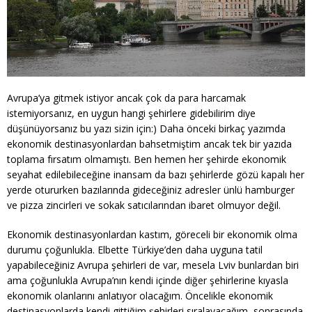
Avrupa’ya gitmek istiyor ancak çok da para harcamak
istemiyorsanız, en uygun hangi şehirlere gidebilirim diye
düşünüyorsanız bu yazı sizin için:) Daha önceki birkaç yazımda
ekonomik destinasyonlardan bahsetmiştim ancak tek bir yazıda
toplama fırsatım olmamıştı. Ben hemen her şehirde ekonomik
seyahat edilebileceğine inansam da bazı şehirlerde gözü kapalı her
yerde otururken bazılarında gideceğiniz adresler ünlü hamburger
ve pizza zincirleri ve sokak satıcılarından ibaret olmuyor değil.
Ekonomik destinasyonlardan kastım, göreceli bir ekonomik olma
durumu çoğunlukla. Elbette Türkiye’den daha uyguna tatil
yapabileceğiniz Avrupa şehirleri de var, mesela Lviv bunlardan biri
ama çoğunlukla Avrupa’nın kendi içinde diğer şehirlerine kıyasla
ekonomik olanlarını anlatıyor olacağım. Öncelikle ekonomik
destinasyonlarda kendi gittiğim şehirleri sıralayacağım, sonrasında