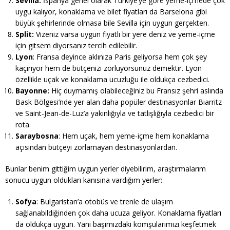
Sevilla:
İspanya genel olarak Türkiye’ye göre yeme-içmede çok
uygu kalıyor, konaklama ve bilet fiyatları da Barselona gibi
büyük şehirlerinde olmasa bile Sevilla için uygun gerçekten.
Split:
Vizeniz varsa uygun fiyatlı bir yere deniz ve yeme-içme
için gitsem diyorsanız tercih edilebilir.
Lyon
: Fransa deyince aklınıza Paris geliyorsa hem çok şey
kaçırıyor hem de bütçenizi zorluyorsunuz demektir. Lyon
özellikle uçak ve konaklama ucuzluğu ile oldukça cezbedici.
Bayonne:
Hiç duymamış olabileceğiniz bu Fransız şehri aslında
Bask Bölgesi’nde yer alan daha popüler destinasyonlar Biarritz
ve Saint-Jean-de-Luz’a yakınlığıyla ve tatlışlığıyla cezbedici bir
rota.
Saraybosna
: Hem uçak, hem yeme-içme hem konaklama
açısından bütçeyi zorlamayan destinasyonlardan.
Bunlar benim gittiğim uygun yerler diyebilirim, araştırmalarım
sonucu uygun oldukları kanısına vardığım yerler:
Sofya
: Bulgaristan’a otobüs ve trenle de ulaşım
sağlanabildiğinden çok daha ucuza geliyor. Konaklama fiyatları
da oldukça uygun. Yanı başımızdaki komşularımızı keşfetmek