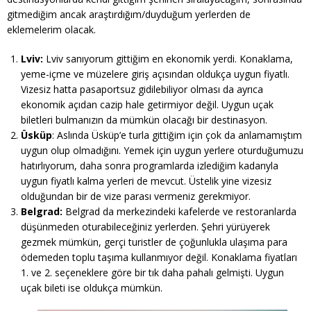
gitmediğim ancak araştırdığım/duyduğum yerlerden de
eklemelerim olacak.
Lviv:
Lviv sanıyorum gittiğim en ekonomik yerdi. Konaklama,
yeme-içme ve müzelere giriş açısından oldukça uygun fiyatlı.
Vizesiz hatta pasaportsuz gidilebiliyor olması da ayrıca
ekonomik açıdan cazip hale getirmiyor değil. Uygun uçak
biletleri bulmanızın da mümkün olacağı bir destinasyon.
Üsküp
: Aslında Üsküp’e turla gittiğim için çok da anlamamıştım
uygun olup olmadığını. Yemek için uygun yerlere oturduğumuzu
hatırlıyorum, daha sonra programlarda izlediğim kadarıyla
uygun fiyatlı kalma yerleri de mevcut. Üstelik yine vizesiz
olduğundan bir de vize parası vermeniz gerekmiyor.
Belgrad:
Belgrad da merkezindeki kafelerde ve restoranlarda
düşünmeden oturabileceğiniz yerlerden. Şehri yürüyerek
gezmek mümkün, gerçi turistler de çoğunlukla ulaşıma para
ödemeden toplu taşıma kullanmıyor değil. Konaklama fiyatları
1. ve 2. seçeneklere göre bir tık daha pahalı gelmişti. Uygun
uçak bileti ise oldukça mümkün.