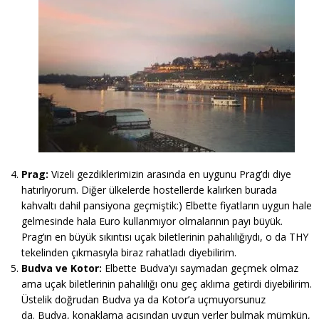
Prag:
Vizeli gezdiklerimizin arasında en uygunu Prag’dı diye
hatırlıyorum. Diğer ülkelerde hostellerde kalırken burada
kahvaltı dahil pansiyona geçmiştik:) Elbette fiyatların uygun hale
gelmesinde hala Euro kullanmıyor olmalarının payı büyük.
Prag’ın en büyük sıkıntısı uçak biletlerinin pahalılığıydı, o da THY
tekelinden çıkmasıyla biraz rahatladı diyebilirim.
Budva ve Kotor:
Elbette Budva’yı saymadan geçmek olmaz
ama uçak biletlerinin pahalılığı onu geç aklıma getirdi diyebilirim.
Üstelik doğrudan Budva ya da Kotor’a uçmuyorsunuz
da. Budva, konaklama açısından uygun yerler bulmak mümkün,