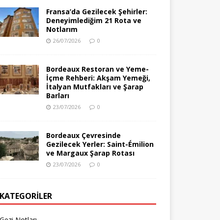
Fransa’da Gezilecek Şehirler:
Deneyimlediğim 21 Rota ve
Notlarım
26/07/2026
0
Bordeaux Restoran ve Yeme-
İçme Rehberi: Akşam Yemeği,
İtalyan Mutfakları ve Şarap
Barları
23/07/2026
0
Bordeaux Çevresinde
Gezilecek Yerler: Saint-Émilion
ve Margaux Şarap Rotası
23/07/2026
0
KATEGORILER
Gezi Notları