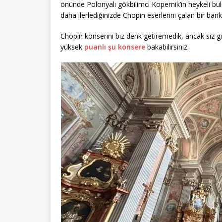
önünde Polonyalı gökbilimci Kopernik’in heykeli bulun
daha ilerlediğinizde Chopin eserlerini çalan bir ba
Chopin konserini biz denk getiremedik, ancak siz g
yüksek
puanlı şu konsere
bakabilirsiniz.