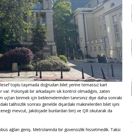
lesef toplu taşımada doğrudan bilet yerine temassız kart
var. Polonyalı bir arkadaşım sık kontrol olmadığını, zaten
ayrı uçtan binmek için beklemelerinden tanırsınız diye daha sonraki
ki talihsizlik sonrası genelde dışardaki makinelerden bilet işini
seçeneği mevcut, Jakdojade bunlardan biri) ve QR okutarak da
büs ağları geniş. Metrolarında bir güvensizlik hissetmedik. Taksi