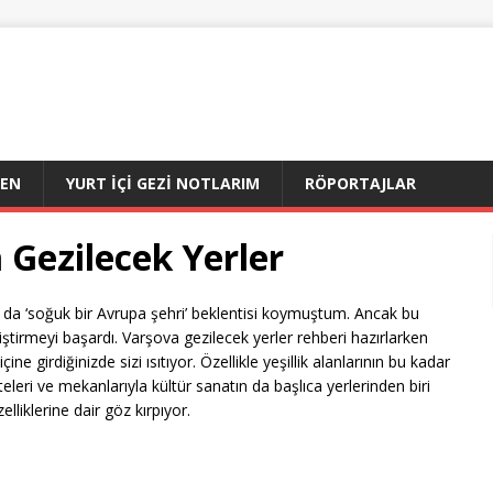
DEN
YURT İÇI GEZI NOTLARIM
RÖPORTAJLAR
 Gezilecek Yerler
 da ‘soğuk bir Avrupa şehri’ beklentisi koymuştum. Ancak bu
iştirmeyi başardı. Varşova gezilecek yerler rehberi hazırlarken
ne girdiğinizde sizi ısıtıyor. Özellikle yeşillik alanlarının bu kadar
teleri ve mekanlarıyla kültür sanatın da başlıca yerlerinden biri
lliklerine dair göz kırpıyor.