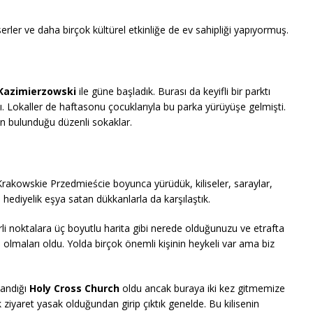
serler ve daha birçok kültürel etkinliğe de ev sahipliği yapıyormuş.
Kazimierzowski
ile güne başladık. Burası da keyifli bir parktı
. Lokaller de haftasonu çocuklarıyla bu parka yürüyüşe gelmişti.
in bulunduğu düzenli sokaklar.
Krakowskie Przedmieście boyunca yürüdük, kiliseler, saraylar,
 hediyelik eşya satan dükkanlarla da karşılaştık.
irli noktalara üç boyutlu harita gibi nerede olduğunuzu ve etrafta
olmaları oldu. Yolda birçok önemli kişinin heykeli var ama biz
landığı
Holy Cross Church
oldu ancak buraya iki kez gitmemize
k ziyaret yasak olduğundan girip çıktık genelde. Bu kilisenin