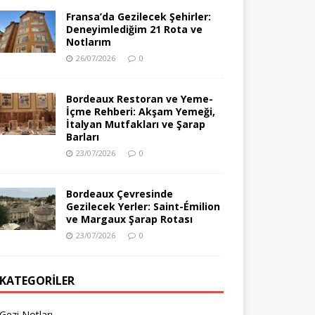
Fransa’da Gezilecek Şehirler:
Deneyimlediğim 21 Rota ve
Notlarım
26/07/2026
0
Bordeaux Restoran ve Yeme-
İçme Rehberi: Akşam Yemeği,
İtalyan Mutfakları ve Şarap
Barları
23/07/2026
0
Bordeaux Çevresinde
Gezilecek Yerler: Saint-Émilion
ve Margaux Şarap Rotası
23/07/2026
0
KATEGORILER
Gezi Notları