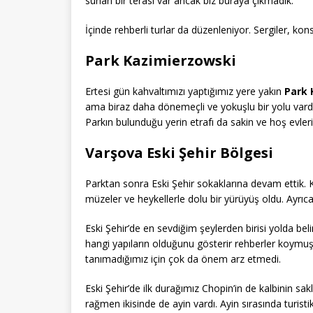
sunan bir terası var ancak biz buraya çıkmadık.
İçinde rehberli turlar da düzenleniyor. Sergiler, kon
Park Kazimierzowski
Ertesi gün kahvaltımızı yaptığımız yere yakın
Park 
ama biraz daha dönemeçli ve yokuşlu bir yolu vardı
Parkın bulunduğu yerin etrafı da sakin ve hoş evler
Varşova Eski Şehir Bölgesi
Parktan sonra Eski Şehir sokaklarına devam ettik. 
müzeler ve heykellerle dolu bir yürüyüş oldu. Ayrıca
Eski Şehir’de en sevdiğim şeylerden birisi yolda bel
hangi yapıların olduğunu gösterir rehberler koymuş 
tanımadığımız için çok da önem arz etmedi.
Eski Şehir’de ilk durağımız Chopin’in de kalbinin sak
rağmen ikisinde de ayin vardı. Ayin sırasında turisti