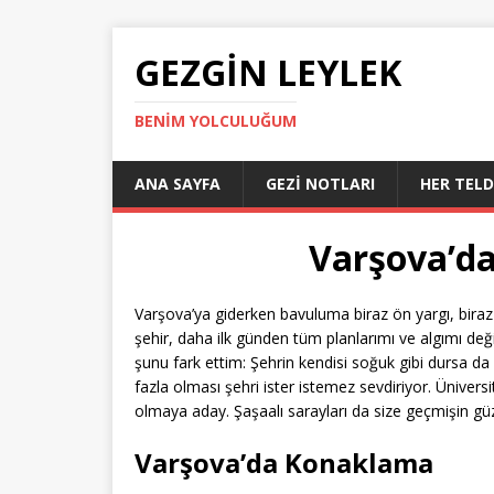
GEZGIN LEYLEK
BENIM YOLCULUĞUM
ANA SAYFA
GEZI NOTLARI
HER TEL
Varşova’da
Varşova’ya giderken bavuluma biraz ön yargı, biraz
şehir, daha ilk günden tüm planlarımı ve algımı değ
şunu fark ettim: Şehrin kendisi soğuk gibi dursa da içi
fazla olması şehri ister istemez sevdiriyor. Üniversi
olmaya aday. Şaşaalı sarayları da size geçmişin güze
Varşova’da Konaklama