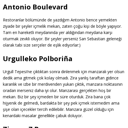
Antonio Boulevard
Restoranlar bölümünde de yazdığım Antonio bence yemekten
ziyade bir şeyler içmelik mekan, zaten çoğu kişi de böyle yapıyor.
Tam en hareketli meydanında yer aldığından meydana karşı
oturmak zevkli oluyor. Bir şeyler yerseniz San Sebastian geleneği
olarak tabi size serçeler de eşlik ediyorlar:)
Urgulleko Polboriña
Urgull Tepesi’ne çıktıktan sonra dinlenmek için manzaralı yer olsun
dedik ama gitmek çok kolay olmadı. Zira yanlış taraftan gidince
karanlık ve izbe bir merdivenden yukarı çıktık, manzara noktasının
oradan inerseniz daha iyi olur. Manzarası gerçekten hoş bir
mekan. Biz bir şey içmeden bir süre oturduk. Zira bana çok
hijyenik de gelmedi, bardakta bir şey pek içmek istemedim ama
şişe olan içecekler tercih edilebilir. Manzara güzel olduğu için
kenardaki masalar genellikle çabuk doluyor.