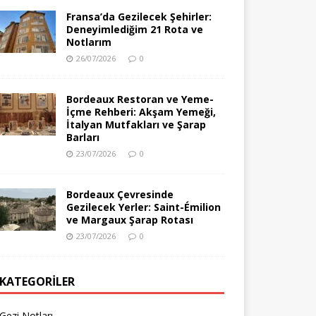
Fransa’da Gezilecek Şehirler:
Deneyimlediğim 21 Rota ve
Notlarım
26/07/2026
0
Bordeaux Restoran ve Yeme-
İçme Rehberi: Akşam Yemeği,
İtalyan Mutfakları ve Şarap
Barları
23/07/2026
0
Bordeaux Çevresinde
Gezilecek Yerler: Saint-Émilion
ve Margaux Şarap Rotası
23/07/2026
0
KATEGORILER
Gezi Notları