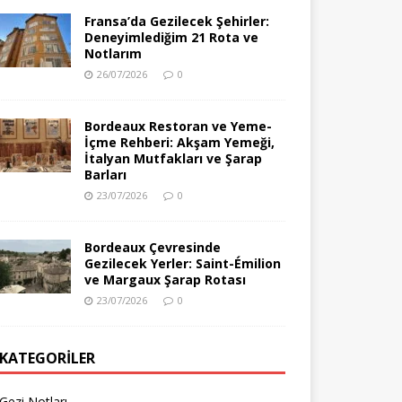
Fransa’da Gezilecek Şehirler:
Deneyimlediğim 21 Rota ve
Notlarım
26/07/2026
0
Bordeaux Restoran ve Yeme-
İçme Rehberi: Akşam Yemeği,
İtalyan Mutfakları ve Şarap
Barları
23/07/2026
0
Bordeaux Çevresinde
Gezilecek Yerler: Saint-Émilion
ve Margaux Şarap Rotası
23/07/2026
0
KATEGORILER
Gezi Notları