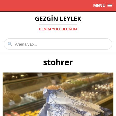
MENU
GEZGIN LEYLEK
BENIM YOLCULUĞUM
stohrer