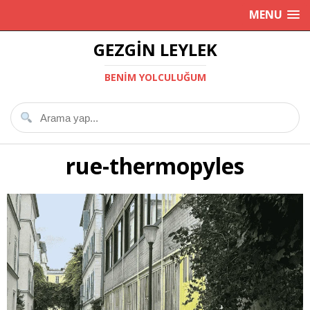
MENU
GEZGIN LEYLEK
BENIM YOLCULUĞUM
rue-thermopyles