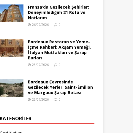
Fransa’da Gezilecek Şehirler:
Deneyimlediğim 21 Rota ve
Notlarım
26/07/2026
0
Bordeaux Restoran ve Yeme-
İçme Rehberi: Akşam Yemeği,
İtalyan Mutfakları ve Şarap
Barları
23/07/2026
0
Bordeaux Çevresinde
Gezilecek Yerler: Saint-Émilion
ve Margaux Şarap Rotası
23/07/2026
0
KATEGORILER
Gezi Notları