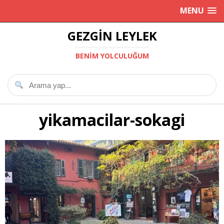
MENU
GEZGIN LEYLEK
BENIM YOLCULUĞUM
yikamacilar-sokagi