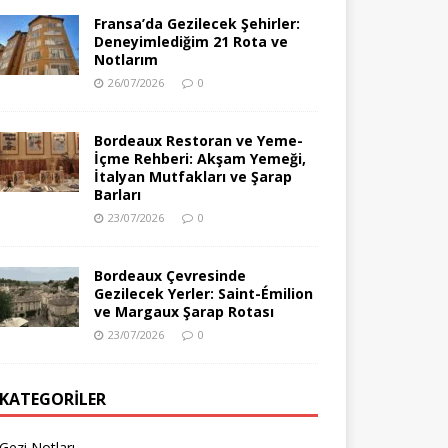
Fransa’da Gezilecek Şehirler:
Deneyimlediğim 21 Rota ve
Notlarım
26/07/2026
0
Bordeaux Restoran ve Yeme-
İçme Rehberi: Akşam Yemeği,
İtalyan Mutfakları ve Şarap
Barları
23/07/2026
0
Bordeaux Çevresinde
Gezilecek Yerler: Saint-Émilion
ve Margaux Şarap Rotası
23/07/2026
0
KATEGORILER
Gezi Notları