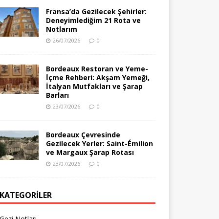
Fransa’da Gezilecek Şehirler:
Deneyimlediğim 21 Rota ve
Notlarım
26/07/2026
0
Bordeaux Restoran ve Yeme-
İçme Rehberi: Akşam Yemeği,
İtalyan Mutfakları ve Şarap
Barları
23/07/2026
0
Bordeaux Çevresinde
Gezilecek Yerler: Saint-Émilion
ve Margaux Şarap Rotası
23/07/2026
0
KATEGORILER
Gezi Notları