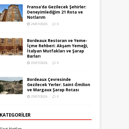
Fransa’da Gezilecek Şehirler:
Deneyimlediğim 21 Rota ve
Notlarım
26/07/2026
0
Bordeaux Restoran ve Yeme-
İçme Rehberi: Akşam Yemeği,
İtalyan Mutfakları ve Şarap
Barları
23/07/2026
0
Bordeaux Çevresinde
Gezilecek Yerler: Saint-Émilion
ve Margaux Şarap Rotası
23/07/2026
0
KATEGORILER
Gezi Notları