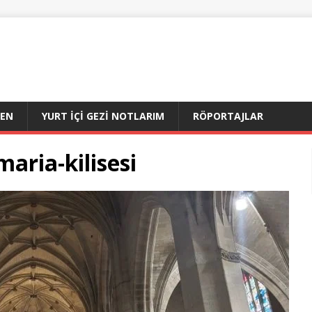
DEN
YURT İÇI GEZI NOTLARIM
RÖPORTAJLAR
aria-kilisesi