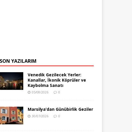
SON YAZILARIM
Venedik Gezilecek Yerler:
Kanallar, İkonik Köprüler ve
Kaybolma Sanatı
05/08/2026
0
Marsilya’dan Günübirlik Geziler
30/07/2026
0