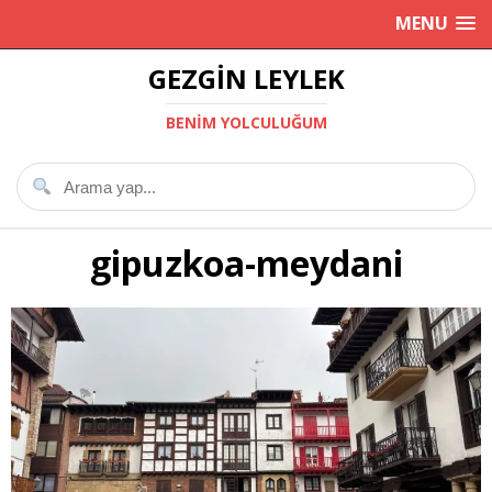
MENU
GEZGIN LEYLEK
BENIM YOLCULUĞUM
gipuzkoa-meydani