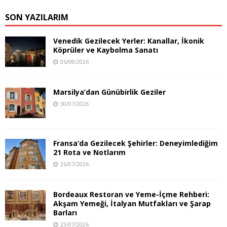
SON YAZILARIM
Venedik Gezilecek Yerler: Kanallar, İkonik
Köprüler ve Kaybolma Sanatı
05/08/2026
Marsilya’dan Günübirlik Geziler
30/07/2026
Fransa’da Gezilecek Şehirler: Deneyimlediğim
21 Rota ve Notlarım
26/07/2026
Bordeaux Restoran ve Yeme-İçme Rehberi:
Akşam Yemeği, İtalyan Mutfakları ve Şarap
Barları
23/07/2026