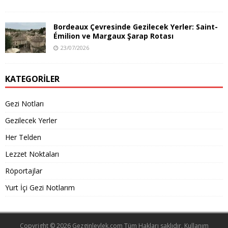
Bordeaux Çevresinde Gezilecek Yerler: Saint-
Émilion ve Margaux Şarap Rotası
23/07/2026
KATEGORILER
Gezi Notları
Gezilecek Yerler
Her Telden
Lezzet Noktaları
Röportajlar
Yurt İçi Gezi Notlarım
Copyright © 2026
Gezginleylek.com
Tüm Hakları saklıdır.
Kullanım