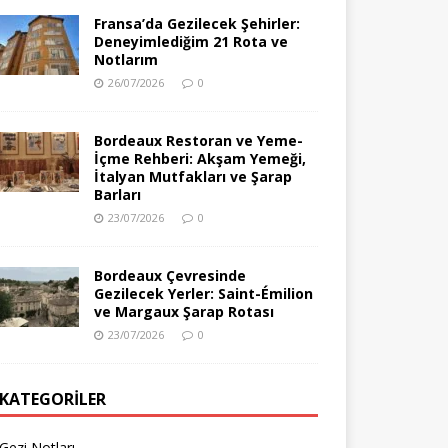
Fransa’da Gezilecek Şehirler:
Deneyimlediğim 21 Rota ve
Notlarım
26/07/2026
0
Bordeaux Restoran ve Yeme-
İçme Rehberi: Akşam Yemeği,
İtalyan Mutfakları ve Şarap
Barları
23/07/2026
0
Bordeaux Çevresinde
Gezilecek Yerler: Saint-Émilion
ve Margaux Şarap Rotası
23/07/2026
0
KATEGORILER
Gezi Notları