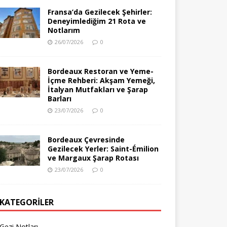
Fransa’da Gezilecek Şehirler:
Deneyimlediğim 21 Rota ve
Notlarım
26/07/2026
0
Bordeaux Restoran ve Yeme-
İçme Rehberi: Akşam Yemeği,
İtalyan Mutfakları ve Şarap
Barları
23/07/2026
0
Bordeaux Çevresinde
Gezilecek Yerler: Saint-Émilion
ve Margaux Şarap Rotası
23/07/2026
0
KATEGORILER
Gezi Notları